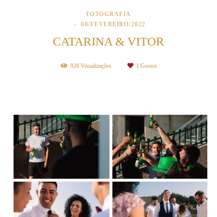
FOTOGRAFIA
08/FEVEREIRO/2022
CATARINA & VITOR
928
Visualizações
1
Gostos