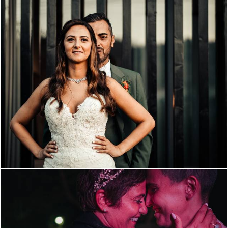
1335
56