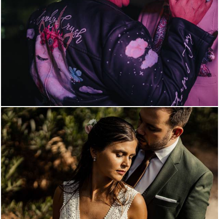
2964
51
1930
54