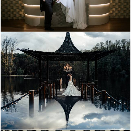
3506
79