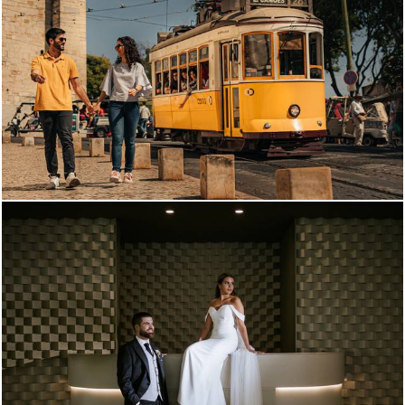
1112
0
1919
23